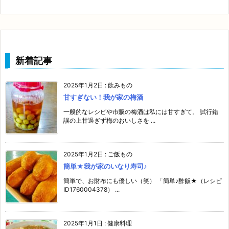
新着記事
2025年1月2日
:
飲みもの
甘すぎない！我が家の梅酒
一般的なレシピや市販の梅酒は私には甘すぎて。 試行錯
誤の上甘過ぎず梅のおいしさを ...
2025年1月2日
:
ご飯もの
簡単★我が家のいなり寿司♪
簡単で、お財布にも優しい（笑） 「簡単♪酢飯★（レシピ
ID1760004378） ...
2025年1月1日
:
健康料理