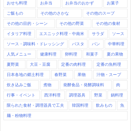
おせち料理
お弁当
お弁当のおかず
お菓子
ご飯もの
その他のさかな
その他のスープ
その他の目的・シーン
その他の野菜
その他の食材
イタリア料理
エスニック料理・中南米
サラダ
ソース
ソース・調味料・ドレッシング
パスタ
パン
中華料理
人気メニュー
健康料理
卵料理
和菓子
夏の果物
夏野菜
大豆・豆腐
定番の肉料理
定番の魚料理
日本各地の郷土料理
春野菜
果物
汁物・スープ
炊き込みご飯
煮物
発酵食品・発酵調味料
肉
行事・イベント
西洋料理
調理器具
野菜
鍋料理
限られた食材・調理器具で工夫
韓国料理
飲みもの
魚
麺・粉物料理