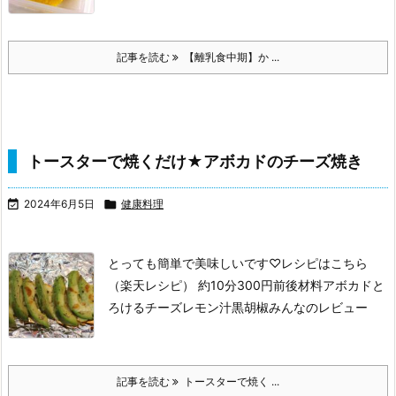
記事を読む
【離乳食中期】か ...
トースターで焼くだけ★アボカドのチーズ焼き

2024年6月5日

健康料理
とっても簡単で美味しいです♡
レシピはこちら
（楽天レシピ）
約10分
300円前後
材料アボカド
と
ろけるチーズ
レモン汁
黒胡椒みんなのレビュー
記事を読む
トースターで焼く ...