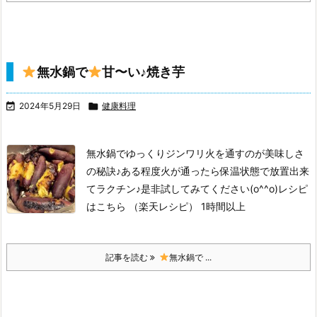
無水鍋で
甘〜い♪焼き芋

2024年5月29日

健康料理
無水鍋でゆっくりジンワリ火を通すのが美味しさ
の秘訣♪ある程度火が通ったら保温状態で放置出来
てラクチン♪是非試してみてください(o^^o)
レシピ
はこちら （楽天レシピ）
1時間以上
記事を読む
無水鍋で ...