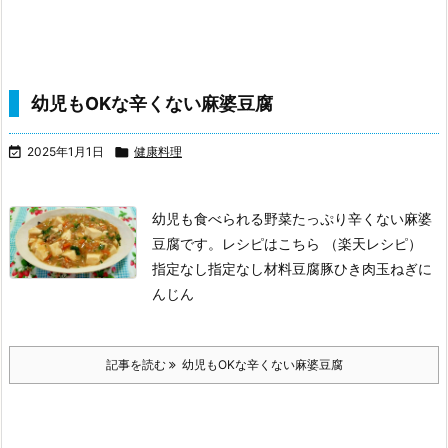
幼児もOKな辛くない麻婆豆腐

2025年1月1日

健康料理
幼児も食べられる野菜たっぷり辛くない麻婆
豆腐です。
レシピはこちら （楽天レシピ）
指定なし
指定なし
材料豆腐
豚ひき肉
玉ねぎ
に
んじん
記事を読む
幼児もOKな辛くない麻婆豆腐