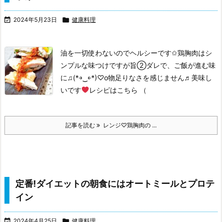

2024年5月23日

健康料理
油を一切使わないのでヘルシーです✩
鶏胸肉はシ
ンプルな味つけですが旨②ダレで、ご飯が進む味
に♫(*￫‿￩*)♡o
物足りなさを感じません♬
美味し
いです
レシピはこちら （
記事を読む
レンジ♡鶏胸肉の ...
定番!ダイエットの朝食にはオートミールとプロテ
イン

2024年4月25日

健康料理