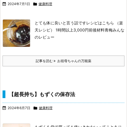

2024年7月1日

健康料理
とても体に良いと言う話です
レシピはこちら （楽
天レシピ）
1時間以上
3,000円前後
材料青梅みんな
のレビュー
記事を読む
お祖母ちゃんの万能薬
【超長持ち】もずくの保存法

2024年6月7日

健康料理
もずくを袋で買っても使いきれないってことあり