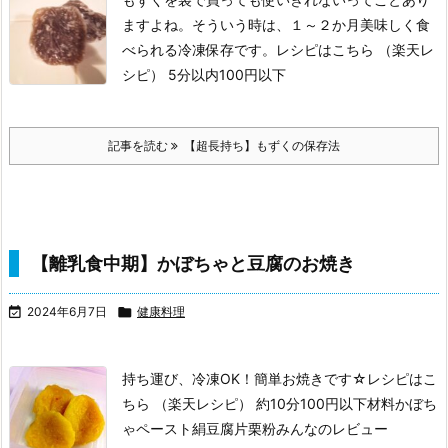
ますよね。
そういう時は、１～２か月美味しく食
べられる冷凍保存です。
レシピはこちら （楽天レ
シピ）
5分以内
100円以下
記事を読む
【超長持ち】もずくの保存法
【離乳食中期】かぼちゃと豆腐のお焼き

2024年6月7日

健康料理
持ち運び、冷凍OK！
簡単お焼きです☆
レシピはこ
ちら （楽天レシピ）
約10分
100円以下
材料かぼち
ゃペースト
絹豆腐
片栗粉みんなのレビュー