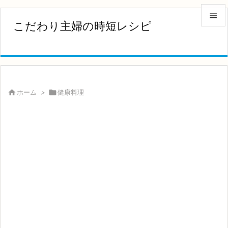

こだわり主婦の時短レシピ

メニュ

サイド


ホーム
>

健康料理
前へ

次へ

検索