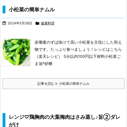
小松菜の簡単ナムル

2024年5月26日

健康料理
栄養価のずば抜けて高い小松菜を主役にした和え
物です。たっぷり食べましょう！
レシピはこちら
（楽天レシピ）
5分以内
100円以下
材料小松菜
ご
ま油
*砂糖
記事を読む
小松菜の簡単ナムル
レンジ♡鶏胸肉の大葉梅肉はさみ蒸し♪旨➁ダレ
がけ