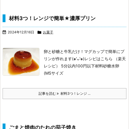
材料3つ！レンジで簡単★濃厚プリン

2024年12月16日

お菓子
卵と砂糖と牛乳だけ！マグカップで簡単にプ
リンが作れます(๑′ᴗ‵๑)
レシピはこちら （楽天
レシピ）
5分以内
100円以下
材料砂糖
水
卵
(MSサイズ
記事を読む
材料3つ！レンジ ...
ごまと焼肉のたれの茄子焼き