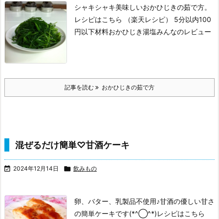
シャキシャキ美味しいおかひじきの茹で方。
レシピはこちら （楽天レシピ）
5分以内
100
円以下
材料おかひじき
湯
塩みんなのレビュー
記事を読む
おかひじきの茹で方
混ぜるだけ簡単♡甘酒ケーキ

2024年12月14日

飲みもの
卵、バター、乳製品不使用♪
甘酒の優しい甘さ
の簡単ケーキです(*^◯^*)
レシピはこちら