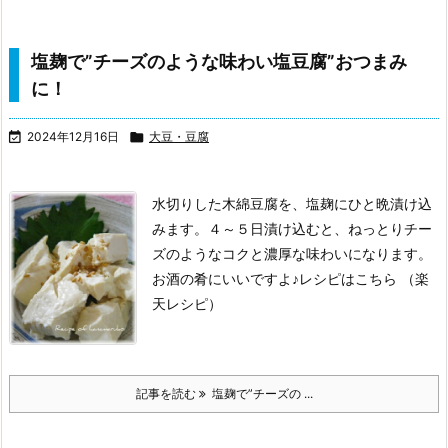
塩麹で”チーズのような味わい塩豆腐”おつまみ
に！

2024年12月16日

大豆・豆腐
水切りした木綿豆腐を、塩麹にひと晩漬け込
みます。
４～５日漬け込むと、ねっとりチー
ズのようなコクと濃厚な味わいになります。
お酒の肴にいいですよ♪
レシピはこちら （楽
天レシピ）
記事を読む
塩麹で”チーズの ...