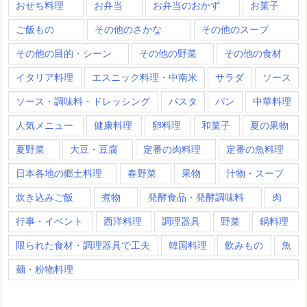
おせち料理
お弁当
お弁当のおかず
お菓子
ご飯もの
その他のさかな
その他のスープ
その他の目的・シーン
その他の野菜
その他の食材
イタリア料理
エスニック料理・中南米
サラダ
ソース
ソース・調味料・ドレッシング
パスタ
パン
中華料理
人気メニュー
健康料理
卵料理
和菓子
夏の果物
夏野菜
大豆・豆腐
定番の肉料理
定番の魚料理
日本各地の郷土料理
春野菜
果物
汁物・スープ
炊き込みご飯
煮物
発酵食品・発酵調味料
肉
行事・イベント
西洋料理
調理器具
野菜
鍋料理
限られた食材・調理器具で工夫
韓国料理
飲みもの
魚
麺・粉物料理