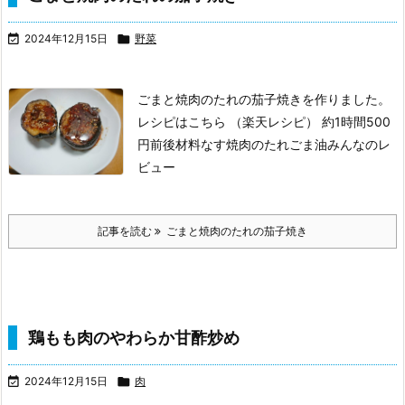

2024年12月15日

野菜
ごまと焼肉のたれの茄子焼きを作りました。
レシピはこちら （楽天レシピ）
約1時間
500
円前後
材料なす
焼肉のたれ
ごま
油みんなのレ
ビュー
記事を読む
ごまと焼肉のたれの茄子焼き
鶏もも肉のやわらか甘酢炒め

2024年12月15日

肉