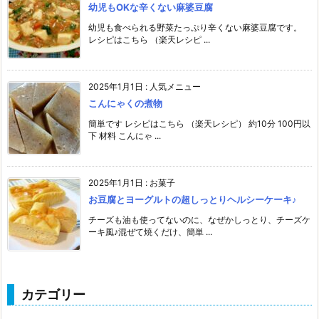
幼児もOKな辛くない麻婆豆腐
幼児も食べられる野菜たっぷり辛くない麻婆豆腐です。
レシピはこちら （楽天レシピ ...
2025年1月1日
:
人気メニュー
こんにゃくの煮物
簡単です レシピはこちら （楽天レシピ） 約10分 100円以
下 材料 こんにゃ ...
2025年1月1日
:
お菓子
お豆腐とヨーグルトの超しっとりヘルシーケーキ♪
チーズも油も使ってないのに、なぜかしっとり、チーズケ
ーキ風♪混ぜて焼くだけ、簡単 ...
カテゴリー