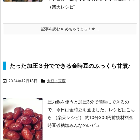
（楽天レシピ）
記事を読む
めちゃうまっ！☆ ...
たった加圧３分でできる金時豆のふっくら甘煮♪

2024年12月13日

大豆・豆腐
圧力鍋を使うと加圧3分で簡単にできるの
で、今日は金時豆を煮ました。
レシピはこち
ら （楽天レシピ）
約10分
300円前後
材料金
時豆
砂糖
塩みんなのレビュ