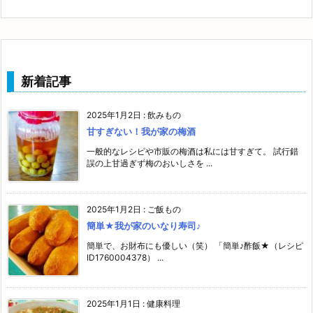
新着記事
2025年1月2日
:
飲みもの
甘すぎない！我が家の梅酒
一般的なレシピや市販の梅酒は私には甘すぎて。 試行錯
誤の上甘過ぎず梅のおいしさを ...
2025年1月2日
:
ご飯もの
簡単★我が家のいなり寿司♪
簡単で、お財布にも優しい（笑） 「簡単♪酢飯★（レシピ
ID1760004378） ...
2025年1月1日
:
健康料理