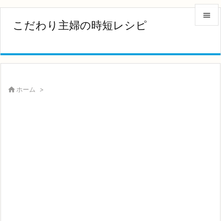

こだわり主婦の時短レシピ

メニュ

サイド


ホーム
>
前へ

次へ

検索