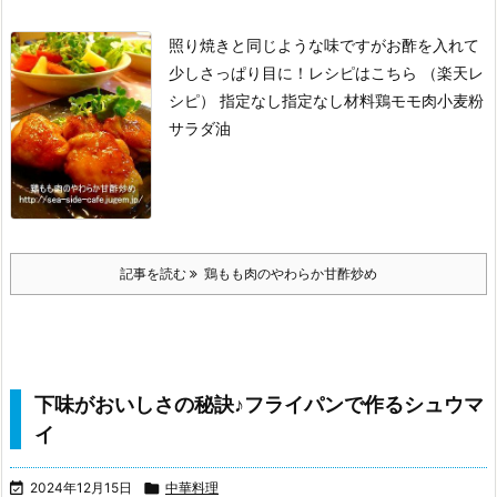
照り焼きと同じような味ですが
お酢を入れて
少しさっぱり目に！
レシピはこちら （楽天レ
シピ）
指定なし
指定なし
材料鶏モモ肉
小麦粉
サラダ油
記事を読む
鶏もも肉のやわらか甘酢炒め
下味がおいしさの秘訣♪フライパンで作るシュウマ
イ

2024年12月15日

中華料理