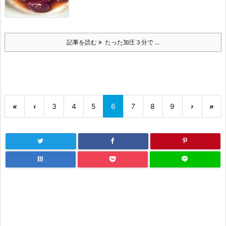
記事を読む
たった加圧３分で ...
«
‹
3
4
5
6
7
8
9
›
»
B!