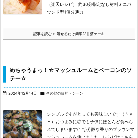
（楽天レシピ）
約30分
指定なし
材料ミニパ
ウンド型1個分
薄力
記事を読む
混ぜるだけ簡単♡甘酒ケーキ
めちゃうまっ！☆マッシュルームとベーコンのソ
テー☆

2024年12月14日

その他の目的・シーン
シンプルですがとっても美味しいです（＾ｖ
＾）
おつまみに◎でも子供にほとんど食べら
れてしまいます(^_^;)
芳醇な香りのブラウンマ
ッシュルームを使いました。
レシピはこちら