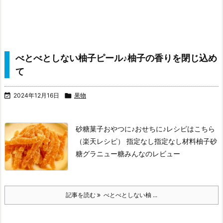
べとべとしない柚子ピール♪柚子の香りを閉じ込め
て

2024年12月16日

果物
砂糖菓子おやつに♪おせちに♪
レシピはこちら
（楽天レシピ）
指定なし
指定なし
材料柚子
砂
糖
グラニュー糖みんなのレビュー
記事を読む
べとべとしない柚 ...