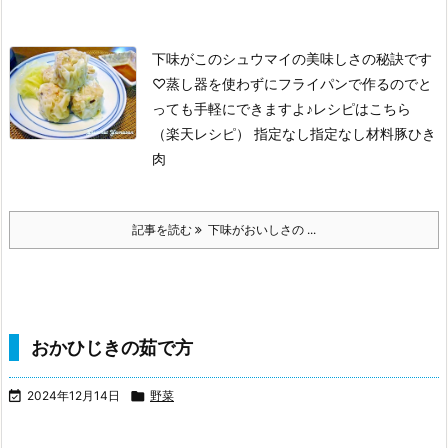
下味がこのシュウマイの美味しさの秘訣です
♡蒸し器を使わずにフライパンで作るのでと
っても手軽にできますよ♪
レシピはこちら
（楽天レシピ）
指定なし
指定なし
材料豚ひき
肉
記事を読む
下味がおいしさの ...
おかひじきの茹で方

2024年12月14日

野菜