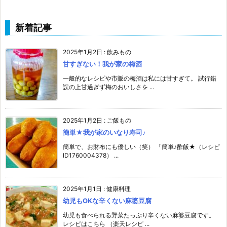
新着記事
2025年1月2日
:
飲みもの
甘すぎない！我が家の梅酒
一般的なレシピや市販の梅酒は私には甘すぎて。 試行錯
誤の上甘過ぎず梅のおいしさを ...
2025年1月2日
:
ご飯もの
簡単★我が家のいなり寿司♪
簡単で、お財布にも優しい（笑） 「簡単♪酢飯★（レシピ
ID1760004378） ...
2025年1月1日
:
健康料理
幼児もOKな辛くない麻婆豆腐
幼児も食べられる野菜たっぷり辛くない麻婆豆腐です。
レシピはこちら （楽天レシピ ...