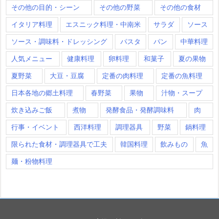
その他の目的・シーン
その他の野菜
その他の食材
イタリア料理
エスニック料理・中南米
サラダ
ソース
ソース・調味料・ドレッシング
パスタ
パン
中華料理
人気メニュー
健康料理
卵料理
和菓子
夏の果物
夏野菜
大豆・豆腐
定番の肉料理
定番の魚料理
日本各地の郷土料理
春野菜
果物
汁物・スープ
炊き込みご飯
煮物
発酵食品・発酵調味料
肉
行事・イベント
西洋料理
調理器具
野菜
鍋料理
限られた食材・調理器具で工夫
韓国料理
飲みもの
魚
麺・粉物料理