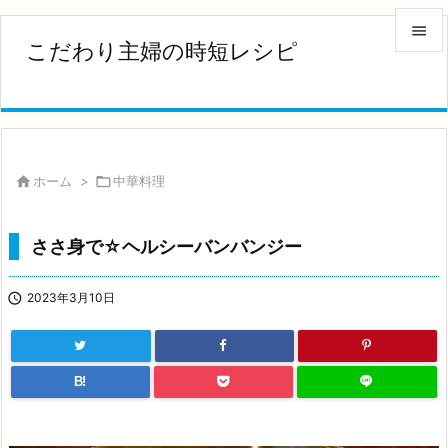

こだわり主婦の時短レシピ

メニュ

サイド


ホーム
>

中華料理
前へ

ささ身で☆ヘルシーバンバンジー
次へ


2023年3月10日
検索
B!