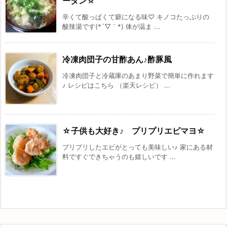
ータン☆
辛くて酸っぱくて癖になる味♡ キノコたっぷりの
酸辣湯です(*´▽｀*) 体が温ま ...
冷凍肉団子の甘酢あん♪酢豚風
冷凍肉団子と冷蔵庫のあまり野菜で簡単に作れます
♪ レシピはこちら （楽天レシピ） ...
☆子供も大好き♪ プリプリエビマヨ☆
プリプリしたエビがとっても美味しい♪ 家にある材
料ですぐできちゃうのも嬉しいです ...