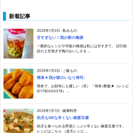
新着記事
2025年1月2日
:
飲みもの
甘すぎない！我が家の梅酒
一般的なレシピや市販の梅酒は私には甘すぎて。 試行錯
誤の上甘過ぎず梅のおいしさを ...
2025年1月2日
:
ご飯もの
簡単★我が家のいなり寿司♪
簡単で、お財布にも優しい（笑） 「簡単♪酢飯★（レシピ
ID1760004378） ...
2025年1月1日
:
健康料理
幼児もOKな辛くない麻婆豆腐
幼児も食べられる野菜たっぷり辛くない麻婆豆腐です。
レシピはこちら （楽天レシピ ...