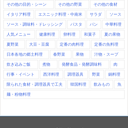
その他の目的・シーン
その他の野菜
その他の食材
イタリア料理
エスニック料理・中南米
サラダ
ソース
ソース・調味料・ドレッシング
パスタ
パン
中華料理
人気メニュー
健康料理
卵料理
和菓子
夏の果物
夏野菜
大豆・豆腐
定番の肉料理
定番の魚料理
日本各地の郷土料理
春野菜
果物
汁物・スープ
炊き込みご飯
煮物
発酵食品・発酵調味料
肉
行事・イベント
西洋料理
調理器具
野菜
鍋料理
限られた食材・調理器具で工夫
韓国料理
飲みもの
魚
麺・粉物料理