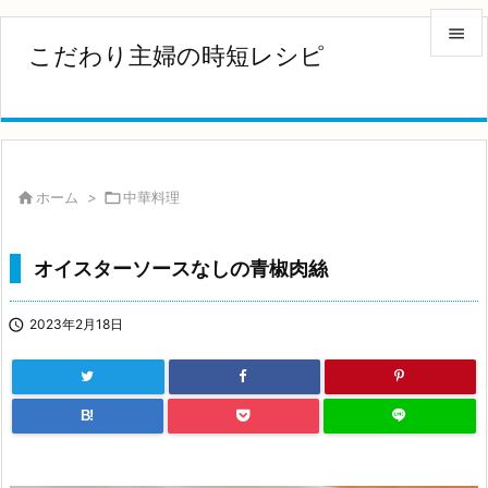

こだわり主婦の時短レシピ

メニュ

サイド


ホーム
>

中華料理
前へ

オイスターソースなしの青椒肉絲
次へ


2023年2月18日
検索
B!