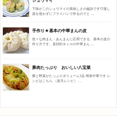
シュウマイ
下味がこのシュウマイの美味しさの秘訣です♡蒸し
器を使わずにフライパンで作るのでと ...
手作り★基本の中華まんの皮
色々な肉まん・あんまんに応用できる、基本の皮の
作り方です。直径約８ｃｍの中華まん ...
豚肉たっぷり おいしい八宝菜
豚と野菜がたっぷりボリューム1品 簡単中華です レ
シピはこちら （楽天レシピ） ...