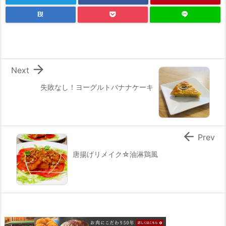
B!

Next
失敗なし！ヨーグルトバナナケーキ

Prev
唐揚げリメイク☆油淋鶏風