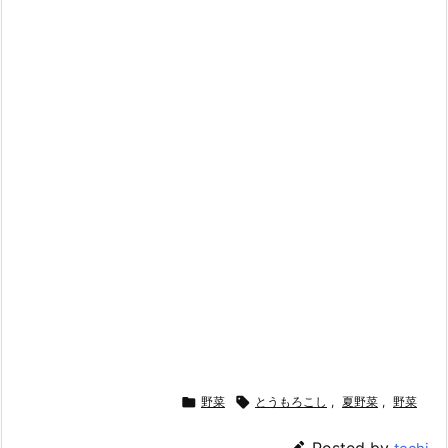

野菜

とうもろこし
,
夏野菜
,
野菜