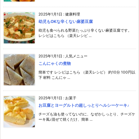
2025年1月1日
:
健康料理
幼児もOKな辛くない麻婆豆腐
幼児も食べられる野菜たっぷり辛くない麻婆豆腐です。
レシピはこちら （楽天レシピ ...
2025年1月1日
:
人気メニュー
こんにゃくの煮物
簡単です レシピはこちら （楽天レシピ） 約10分 100円以
下 材料 こんにゃ ...
2025年1月1日
:
お菓子
お豆腐とヨーグルトの超しっとりヘルシーケーキ♪
チーズも油も使ってないのに、なぜかしっとり、チーズケ
ーキ風♪混ぜて焼くだけ、簡単 ...