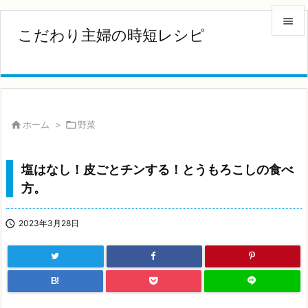

こだわり主婦の時短レシピ

メニュ

サイド


ホーム
>

野菜
前へ

塩はなし！皮ごとチンする！とうもろこしの食べ
次へ
方。

検索

2023年3月28日
B!