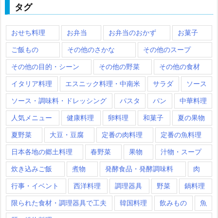
タグ
おせち料理
お弁当
お弁当のおかず
お菓子
ご飯もの
その他のさかな
その他のスープ
その他の目的・シーン
その他の野菜
その他の食材
イタリア料理
エスニック料理・中南米
サラダ
ソース
ソース・調味料・ドレッシング
パスタ
パン
中華料理
人気メニュー
健康料理
卵料理
和菓子
夏の果物
夏野菜
大豆・豆腐
定番の肉料理
定番の魚料理
日本各地の郷土料理
春野菜
果物
汁物・スープ
炊き込みご飯
煮物
発酵食品・発酵調味料
肉
行事・イベント
西洋料理
調理器具
野菜
鍋料理
限られた食材・調理器具で工夫
韓国料理
飲みもの
魚