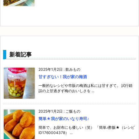
新着記事
2025年1月2日
:
飲みもの
甘すぎない！我が家の梅酒
一般的なレシピや市販の梅酒は私には甘すぎて。 試行錯
誤の上甘過ぎず梅のおいしさを ...
2025年1月2日
:
ご飯もの
簡単★我が家のいなり寿司♪
簡単で、お財布にも優しい（笑） 「簡単♪酢飯★（レシピ
ID1760004378） ...