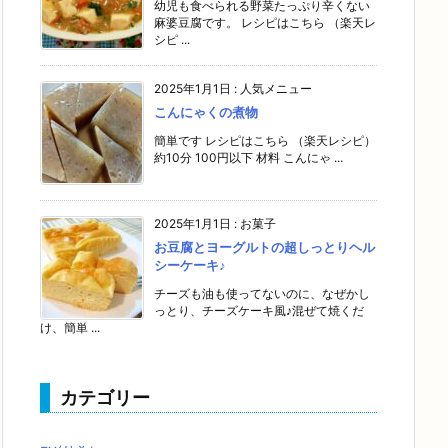
幼児も食べられる野菜たっぷり辛くない
麻婆豆腐です。 レシピはこちら （楽天レ
シピ ...
2025年1月1日
:
人気メニュー
こんにゃくの煮物
簡単です レシピはこちら （楽天レシピ）
約10分 100円以下 材料 こんにゃ ...
2025年1月1日
:
お菓子
お豆腐とヨーグルトの超しっとりヘル
シーケーキ♪
チーズも油も使ってないのに、なぜかし
っとり、チーズケーキ風♪混ぜて焼くだ
け、簡単 ...
カテゴリー