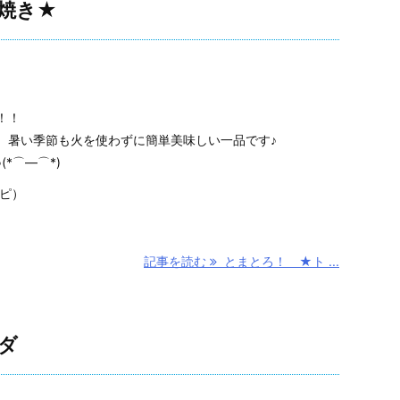
焼き★
！！
、暑い季節も火を使わずに簡単美味しい一品です♪
*⌒―⌒*)
シピ）
記事を読む
とまとろ！ ★ト ...
ダ