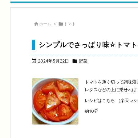

ホーム
>

トマト
シンプルでさっぱり味☆トマト

2024年5月22日

野菜
トマトを薄く切って調味液
レタスなどの上に乗せれば
レシピはこちら （楽天レ
約10分