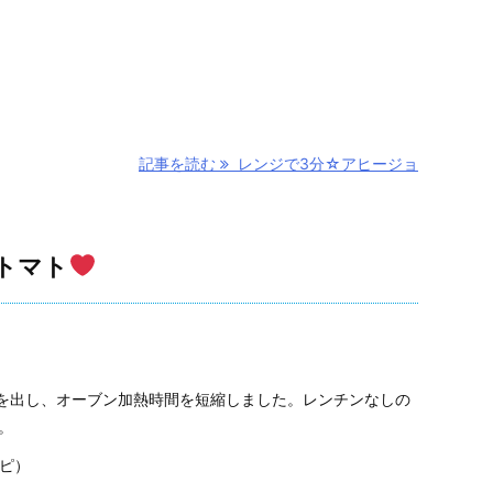
記事を読む
レンジで3分☆アヒージョ
トマト
を出し、オーブン加熱時間を短縮しました。レンチンなしの
。
シピ）