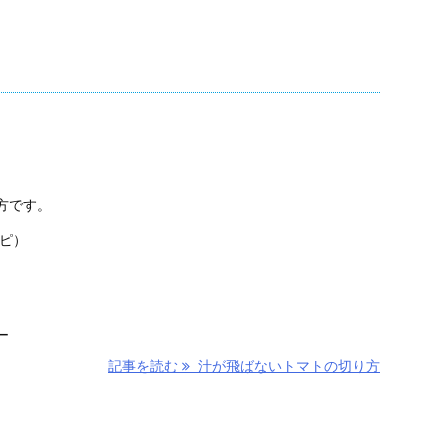
。
方です。
シピ）
ー
記事を読む
汁が飛ばないトマトの切り方