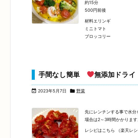
約15分
500円前後
材料エリンギ
ミニトマト
ブロッコリー
手間なし簡単
無添加ドライ

2023年5月7日

野菜
先にレンチンする事で水分
場合は2～3時間かかります
レシピはこちら （楽天レ