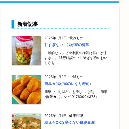
新着記事
2025年1月2日
:
飲みもの
甘すぎない！我が家の梅酒
一般的なレシピや市販の梅酒は私には甘
すぎて。 試行錯誤の上甘過ぎず梅のおい
しさを ...
2025年1月2日
:
ご飯もの
簡単★我が家のいなり寿司♪
簡単で、お財布にも優しい（笑） 「簡単
♪酢飯★（レシピID1760004378） ...
2025年1月1日
:
健康料理
幼児もOKな辛くない麻婆豆腐