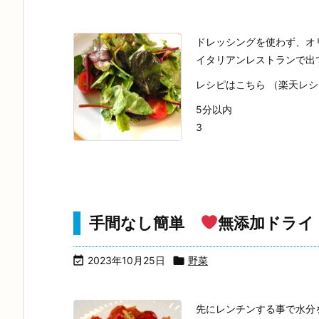
ドレッシングを使わず、オ
イタリアンレストランで出
レシピはこちら （楽天レ
5分以内
3
手間なし簡単
無添加ドライ

2023年10月25日

野菜
先にレンチンする事で水分