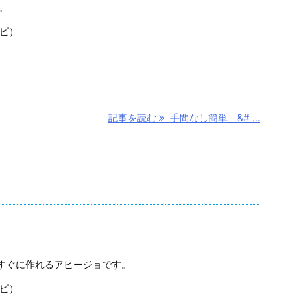
。
シピ）
記事を読む
手間なし簡単 &# ...
すぐに作れるアヒージョです。
シピ）