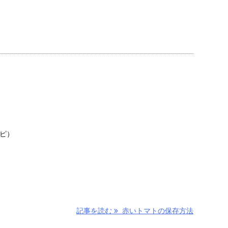
。
シピ）
記事を読む
赤いトマトの保存方法