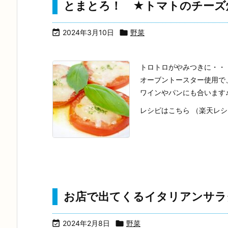
とまとろ！ ★トマトのチーズ

2024年3月10日

野菜
トロトロがやみつきに・・
オーブントースター使用で
ワインやパンにも合います♪(
レシピはこちら （楽天レ
お店で出てくるイタリアンサラ

2024年2月8日

野菜