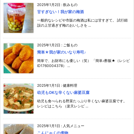
2025年1月2日
:
飲みもの
甘すぎない！我が家の梅酒
一般的なレシピや市販の梅酒は私には甘すぎて。 試行錯
誤の上甘過ぎず梅のおいしさを ...
2025年1月2日
:
ご飯もの
簡単★我が家のいなり寿司♪
簡単で、お財布にも優しい（笑） 「簡単♪酢飯★（レシピ
ID1760004378） ...
2025年1月1日
:
健康料理
幼児もOKな辛くない麻婆豆腐
幼児も食べられる野菜たっぷり辛くない麻婆豆腐です。
レシピはこちら （楽天レシピ ...
2025年1月1日
:
人気メニュー
こんにゃくの煮物