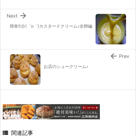

Next
簡単5分(゜o゜)カスタードクリーム♪全卵編

Prev
お店のシュークリーム♪

関連記事