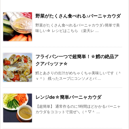
野菜がたくさん食べれる♪バーニャカウダ
野菜がたくさん食べれるバーニャカウダ♪簡単で美
味しい☆ レシピはこちら （楽天レ ...
フライパン一つで超簡単！☆鱈の絶品ア
クアパッツァ☆
鱈とあさりの出汁がめちゃくちゃ美味しいです（＾
ｖ＾） 残ったスープにコンソメとパ ...
レンジde☆簡単バーニャカウダ
【超簡単】 通常作るのに1時間ほどかかるバーニャ
カウダをココットで混ぜ＼（＾▽＾ ...