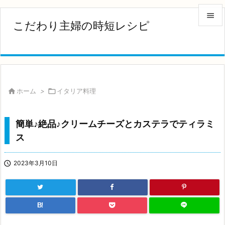

こだわり主婦の時短レシピ

メニュ

サイド


ホーム
>

イタリア料理
前へ

簡単♪絶品♪クリームチーズとカステラでティラミ
次へ
ス

検索

2023年3月10日
B!