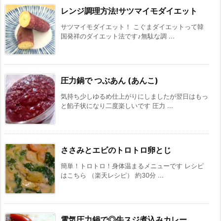
レンジ調理方法!サツマイモダイエット
サツマイモダイエット！ こぐまダイエットって韓
国発祥のダイエット法です♪無駄な調 ...
圧力鍋で つぶあん (あんこ)
気持ち少しゆるめ仕上がりにしましたが翌日はもっ
と餡子状になり二度楽しいです 圧力 ...
ささみとエビのトロトロ卵とじ
簡単！トロトロ！身体温まるメニューです レシピ
はこちら （楽天レシピ） 約30分 ...
電気圧力鍋で◎牛スジ煮込みカレー