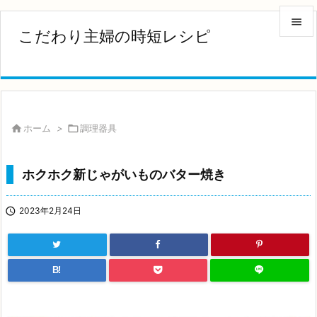

こだわり主婦の時短レシピ

メニュ

サイド


ホーム
>

調理器具
前へ

ホクホク新じゃがいものバター焼き
次へ


2023年2月24日
検索
B!