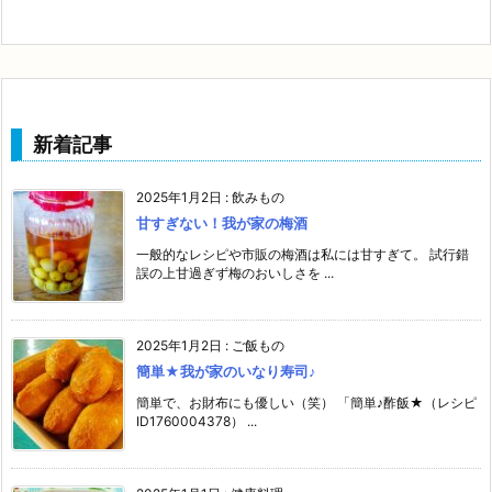
新着記事
2025年1月2日
:
飲みもの
甘すぎない！我が家の梅酒
一般的なレシピや市販の梅酒は私には甘すぎて。 試行錯
誤の上甘過ぎず梅のおいしさを ...
2025年1月2日
:
ご飯もの
簡単★我が家のいなり寿司♪
簡単で、お財布にも優しい（笑） 「簡単♪酢飯★（レシピ
ID1760004378） ...