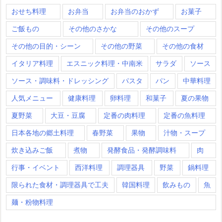
おせち料理
お弁当
お弁当のおかず
お菓子
ご飯もの
その他のさかな
その他のスープ
その他の目的・シーン
その他の野菜
その他の食材
イタリア料理
エスニック料理・中南米
サラダ
ソース
ソース・調味料・ドレッシング
パスタ
パン
中華料理
人気メニュー
健康料理
卵料理
和菓子
夏の果物
夏野菜
大豆・豆腐
定番の肉料理
定番の魚料理
日本各地の郷土料理
春野菜
果物
汁物・スープ
炊き込みご飯
煮物
発酵食品・発酵調味料
肉
行事・イベント
西洋料理
調理器具
野菜
鍋料理
限られた食材・調理器具で工夫
韓国料理
飲みもの
魚
麺・粉物料理