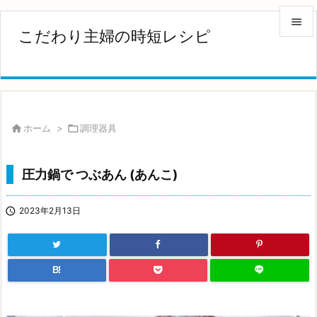

こだわり主婦の時短レシピ

メニュ

サイド


ホーム
>

調理器具
前へ

圧力鍋で つぶあん (あんこ)
次へ


2023年2月13日
検索
B!