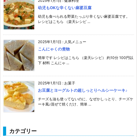
2025年1月1日
:
健康料理
幼児もOKな辛くない麻婆豆腐
幼児も食べられる野菜たっぷり辛くない麻婆豆腐です。
レシピはこちら （楽天レシピ ...
2025年1月1日
:
人気メニュー
こんにゃくの煮物
簡単です レシピはこちら （楽天レシピ） 約10分 100円以
下 材料 こんにゃ ...
2025年1月1日
:
お菓子
お豆腐とヨーグルトの超しっとりヘルシーケーキ♪
チーズも油も使ってないのに、なぜかしっとり、チーズケ
ーキ風♪混ぜて焼くだけ、簡単 ...
カテゴリー