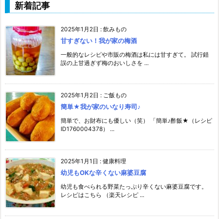
新着記事
2025年1月2日
:
飲みもの
甘すぎない！我が家の梅酒
一般的なレシピや市販の梅酒は私には甘すぎて。 試行錯
誤の上甘過ぎず梅のおいしさを ...
2025年1月2日
:
ご飯もの
簡単★我が家のいなり寿司♪
簡単で、お財布にも優しい（笑） 「簡単♪酢飯★（レシピ
ID1760004378） ...
2025年1月1日
:
健康料理
幼児もOKな辛くない麻婆豆腐
幼児も食べられる野菜たっぷり辛くない麻婆豆腐です。
レシピはこちら （楽天レシピ ...