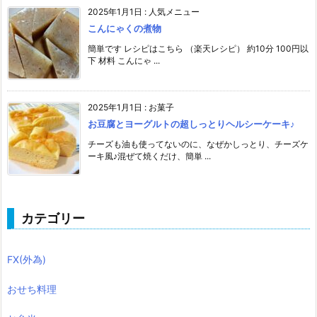
2025年1月1日
:
人気メニュー
こんにゃくの煮物
簡単です レシピはこちら （楽天レシピ） 約10分 100円以
下 材料 こんにゃ ...
2025年1月1日
:
お菓子
お豆腐とヨーグルトの超しっとりヘルシーケーキ♪
チーズも油も使ってないのに、なぜかしっとり、チーズケ
ーキ風♪混ぜて焼くだけ、簡単 ...
カテゴリー
FX(外為)
おせち料理