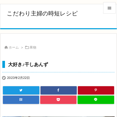

こだわり主婦の時短レシピ

メニュ

サイド


ホーム
>

果物
前へ

大好き♪干しあんず
次へ


2023年2月22日
検索
B!