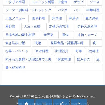
イタリア料理
エスニック料理・中南米
サラダ
ソース
ソース・調味料・ドレッシング
パスタ
パン
中華料理
人気メニュー
健康料理
卵料理
和菓子
夏の果物
夏野菜
大豆・豆腐
定番の肉料理
定番の魚料理
日本各地の郷土料理
春野菜
果物
汁物・スープ
炊き込みご飯
煮物
発酵食品・発酵調味料
肉
行事・イベント
西洋料理
調理器具
野菜
鍋料理
限られた食材・調理器具で工夫
韓国料理
飲みもの
魚
麺・粉物料理
Copyright ©
2026
こだわり主婦の時短レシピ
All Rights Reserved.




WordPress Luxeritas Theme is provided by "
Thought is free
".