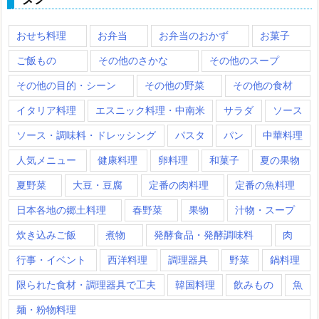
おせち料理
お弁当
お弁当のおかず
お菓子
ご飯もの
その他のさかな
その他のスープ
その他の目的・シーン
その他の野菜
その他の食材
イタリア料理
エスニック料理・中南米
サラダ
ソース
ソース・調味料・ドレッシング
パスタ
パン
中華料理
人気メニュー
健康料理
卵料理
和菓子
夏の果物
夏野菜
大豆・豆腐
定番の肉料理
定番の魚料理
日本各地の郷土料理
春野菜
果物
汁物・スープ
炊き込みご飯
煮物
発酵食品・発酵調味料
肉
行事・イベント
西洋料理
調理器具
野菜
鍋料理
限られた食材・調理器具で工夫
韓国料理
飲みもの
魚
麺・粉物料理