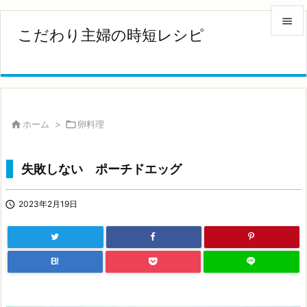

こだわり主婦の時短レシピ

メニュ

サイド


ホーム
>

卵料理
前へ

失敗しない ポーチドエッグ
次へ


2023年2月19日
検索
B!