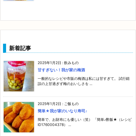
新着記事
2025年1月2日
:
飲みもの
甘すぎない！我が家の梅酒
一般的なレシピや市販の梅酒は私には甘すぎて。 試行錯
誤の上甘過ぎず梅のおいしさを ...
2025年1月2日
:
ご飯もの
簡単★我が家のいなり寿司♪
簡単で、お財布にも優しい（笑） 「簡単♪酢飯★（レシピ
ID1760004378） ...