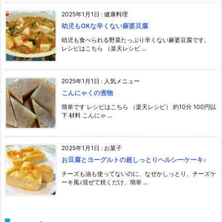
2025年1月1日
:
健康料理
幼児もOKな辛くない麻婆豆腐
幼児も食べられる野菜たっぷり辛くない麻婆豆腐です。
レシピはこちら （楽天レシピ ...
2025年1月1日
:
人気メニュー
こんにゃくの煮物
簡単です レシピはこちら （楽天レシピ） 約10分 100円以
下 材料 こんにゃ ...
2025年1月1日
:
お菓子
お豆腐とヨーグルトの超しっとりヘルシーケーキ♪
チーズも油も使ってないのに、なぜかしっとり、チーズケ
ーキ風♪混ぜて焼くだけ、簡単 ...