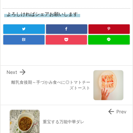
よろしければシェアお願いします
B!

Next
離乳食後期～手づかみ食べに◎トマトチー
ズトースト

Prev
重宝する万能中華ダレ