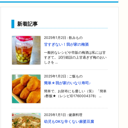
新着記事
2025年1月2日
:
飲みもの
甘すぎない！我が家の梅酒
一般的なレシピや市販の梅酒は私には甘
すぎて。 試行錯誤の上甘過ぎず梅のおい
しさを ...
2025年1月2日
:
ご飯もの
簡単★我が家のいなり寿司♪
簡単で、お財布にも優しい（笑） 「簡単
♪酢飯★（レシピID1760004378） ...
2025年1月1日
:
健康料理
幼児もOKな辛くない麻婆豆腐