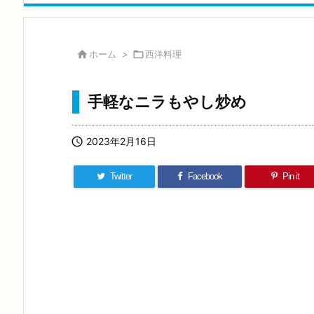

ホーム
>

西洋料理
手軽なニラもやし炒め

2023年2月16日
Twitter
Facebook
Pin it