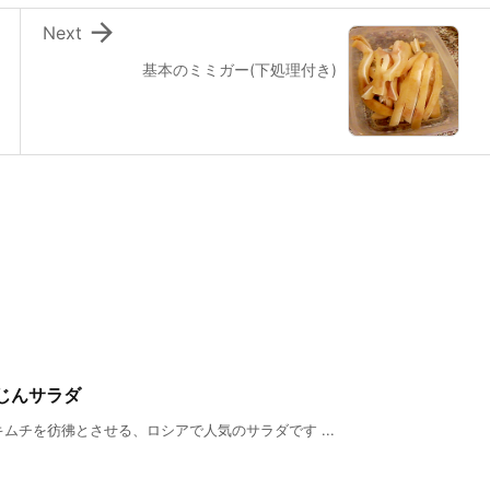

Next
基本のミミガー(下処理付き)
じんサラダ
ムチを彷彿とさせる、ロシアで人気のサラダです ...