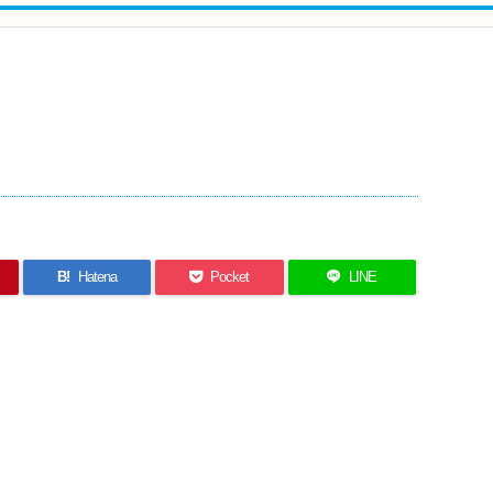
B!
Hatena
Pocket
LINE