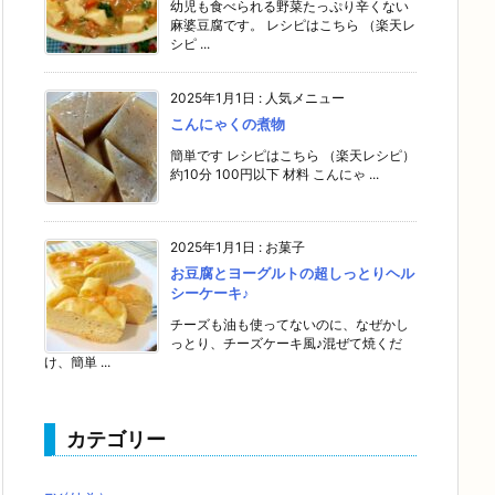
幼児も食べられる野菜たっぷり辛くない
麻婆豆腐です。 レシピはこちら （楽天レ
シピ ...
2025年1月1日
:
人気メニュー
こんにゃくの煮物
簡単です レシピはこちら （楽天レシピ）
約10分 100円以下 材料 こんにゃ ...
2025年1月1日
:
お菓子
お豆腐とヨーグルトの超しっとりヘル
シーケーキ♪
チーズも油も使ってないのに、なぜかし
っとり、チーズケーキ風♪混ぜて焼くだ
け、簡単 ...
カテゴリー