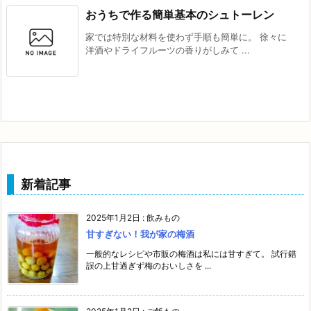
おうちで作る簡単基本のシュトーレン
家では特別な材料を使わず手順も簡単に。 徐々に
洋酒やドライフルーツの香りがしみて ...
新着記事
2025年1月2日
:
飲みもの
甘すぎない！我が家の梅酒
一般的なレシピや市販の梅酒は私には甘すぎて。 試行錯
誤の上甘過ぎず梅のおいしさを ...