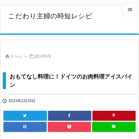

こだわり主婦の時短レシピ

メニュ

サイド


ホーム
>

西洋料理
前へ

おもてなし料理に！ドイツのお肉料理アイスバイ
次へ
ン

検索

2023年2月25日
B!