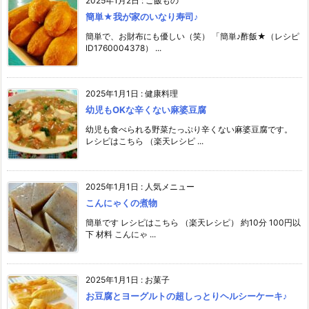
2025年1月2日
:
ご飯もの
簡単★我が家のいなり寿司♪
簡単で、お財布にも優しい（笑） 「簡単♪酢飯★（レシピ
ID1760004378） ...
2025年1月1日
:
健康料理
幼児もOKな辛くない麻婆豆腐
幼児も食べられる野菜たっぷり辛くない麻婆豆腐です。
レシピはこちら （楽天レシピ ...
2025年1月1日
:
人気メニュー
こんにゃくの煮物
簡単です レシピはこちら （楽天レシピ） 約10分 100円以
下 材料 こんにゃ ...
2025年1月1日
:
お菓子
お豆腐とヨーグルトの超しっとりヘルシーケーキ♪