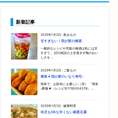
新着記事
2025年1月2日
:
飲みもの
甘すぎない！我が家の梅酒
一般的なレシピや市販の梅酒は私には甘
すぎて。 試行錯誤の上甘過ぎず梅のおい
しさを ...
2025年1月2日
:
ご飯もの
簡単★我が家のいなり寿司♪
簡単で、お財布にも優しい（笑） 「簡単
♪酢飯★（レシピID1760004378） ...
2025年1月1日
:
健康料理
幼児もOKな辛くない麻婆豆腐