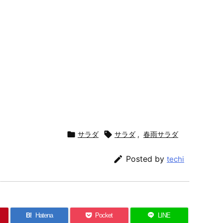

サラダ

サラダ
,
春雨サラダ

Posted by
techi
B!
Hatena
Pocket
LINE