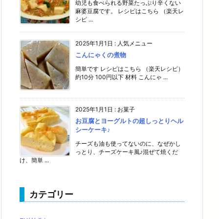
幼児も食べられる野菜たっぷり辛くない
麻婆豆腐です。 レシピはこちら （楽天レ
シピ ...
2025年1月1日
:
人気メニュー
こんにゃくの煮物
簡単です レシピはこちら （楽天レシピ）
約10分 100円以下 材料 こんにゃ ...
2025年1月1日
:
お菓子
お豆腐とヨーグルトの超しっとりヘル
シーケーキ♪
チーズも油も使ってないのに、なぜかし
っとり、チーズケーキ風♪混ぜて焼くだ
け、簡単 ...
カテゴリー