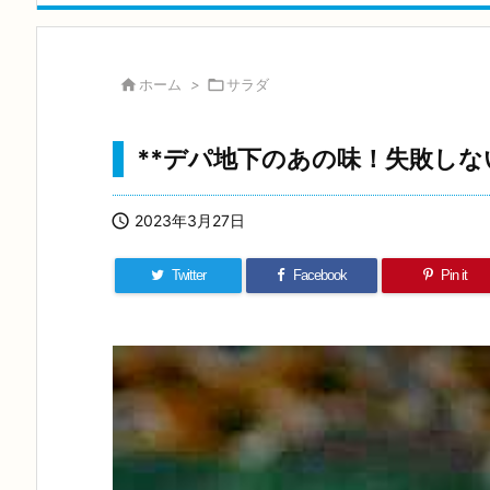

ホーム
>

サラダ
**デパ地下のあの味！失敗しな

2023年3月27日
Twitter
Facebook
Pin it