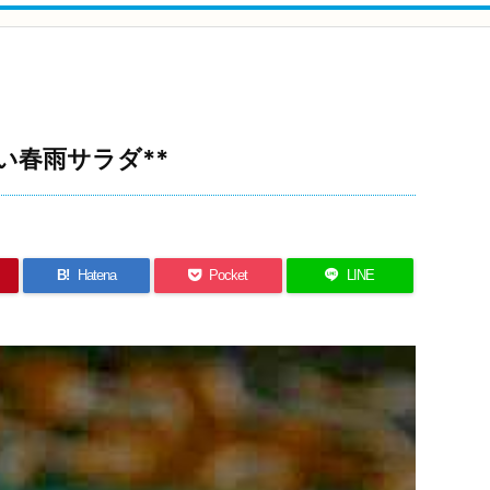
い春雨サラダ**
B!
Hatena
Pocket
LINE