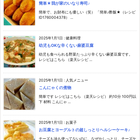
簡単★我が家のいなり寿司♪
簡単で、お財布にも優しい（笑） 「簡単♪酢飯★（レシピ
ID1760004378） ...
2025年1月1日
:
健康料理
幼児もOKな辛くない麻婆豆腐
幼児も食べられる野菜たっぷり辛くない麻婆豆腐です。
レシピはこちら （楽天レシピ ...
2025年1月1日
:
人気メニュー
こんにゃくの煮物
簡単です レシピはこちら （楽天レシピ） 約10分 100円以
下 材料 こんにゃ ...
2025年1月1日
:
お菓子
お豆腐とヨーグルトの超しっとりヘルシーケーキ♪
チーズも油も使ってないのに、なぜかしっとり、チーズケ