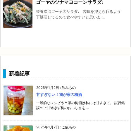
ゴーヤのツナマヨコーンサラダ♩
栄養満点ゴーヤのサラダ♩ 苦味を抑えられるよう
下処理してるので食べやすいと思いま ...
新着記事
2025年1月2日
:
飲みもの
甘すぎない！我が家の梅酒
一般的なレシピや市販の梅酒は私には甘すぎて。 試行錯
誤の上甘過ぎず梅のおいしさを ...
2025年1月2日
:
ご飯もの