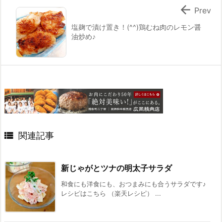

Prev
塩麹で漬け置き！(^^)鶏むね肉のレモン醤
油炒め♪

関連記事
新じゃがとツナの明太子サラダ
和食にも洋食にも、おつまみにも合うサラダです♪
レシピはこちら （楽天レシピ） ...