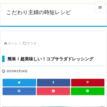

こだわり主婦の時短レシピ

メニュ

サイド


ホーム
>

サラダ
前へ

簡単！超美味しい！コブサラダドレッシング
次へ


2023年2月24日
検索
B!