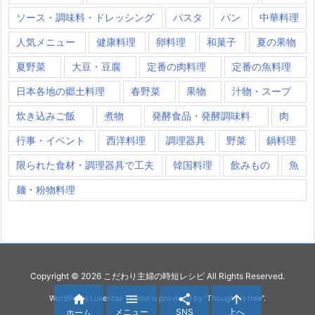
ソース・調味料・ドレッシング
パスタ
パン
中華料理
人気メニュー
健康料理
卵料理
和菓子
夏の果物
夏野菜
大豆・豆腐
定番の肉料理
定番の魚料理
日本各地の郷土料理
春野菜
果物
汁物・スープ
炊き込みご飯
煮物
発酵食品・発酵調味料
肉
行事・イベント
西洋料理
調理器具
野菜
鍋料理
限られた食材・調理器具で工夫
韓国料理
飲みもの
魚
麺・粉物料理
Copyright ©
2026
こだわり主婦の時短レシピ
All Rights Reserved.




WordPress Luxeritas Theme is provided by "
Thought is free
".
メニュー
SNS
上へ
ホーム