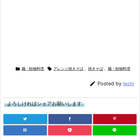

麺・粉物料理

アレンジ焼きそば
,
焼きそば
,
麺・粉物料理

Posted by
techi
よろしければシェアお願いします
B!