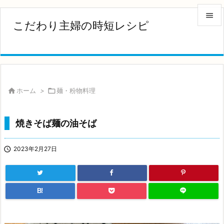

こだわり主婦の時短レシピ

メニュ

サイド


ホーム
>

麺・粉物料理
前へ

焼きそば麺の油そば
次へ


2023年2月27日
検索
B!