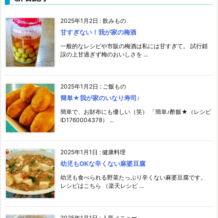
2025年1月2日
:
飲みもの
甘すぎない！我が家の梅酒
一般的なレシピや市販の梅酒は私には甘すぎて。 試行錯
誤の上甘過ぎず梅のおいしさを ...
2025年1月2日
:
ご飯もの
簡単★我が家のいなり寿司♪
簡単で、お財布にも優しい（笑） 「簡単♪酢飯★（レシピ
ID1760004378） ...
2025年1月1日
:
健康料理
幼児もOKな辛くない麻婆豆腐
幼児も食べられる野菜たっぷり辛くない麻婆豆腐です。
レシピはこちら （楽天レシピ ...
2025年1月1日
:
人気メニュー