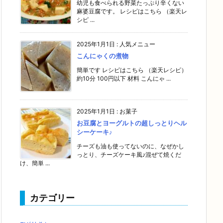
幼児も食べられる野菜たっぷり辛くない
麻婆豆腐です。 レシピはこちら （楽天レ
シピ ...
2025年1月1日
:
人気メニュー
こんにゃくの煮物
簡単です レシピはこちら （楽天レシピ）
約10分 100円以下 材料 こんにゃ ...
2025年1月1日
:
お菓子
お豆腐とヨーグルトの超しっとりヘル
シーケーキ♪
チーズも油も使ってないのに、なぜかし
っとり、チーズケーキ風♪混ぜて焼くだ
け、簡単 ...
カテゴリー