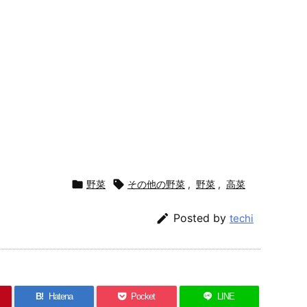

野菜

その他の野菜
,
野菜
,
高菜

Posted by
techi
B!
Hatena
Pocket
LINE