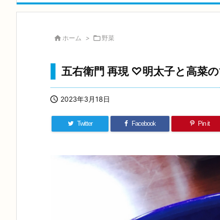

ホーム
>

野菜
五右衛門 再現 ♡明太子と高菜

2023年3月18日
Twitter
Facebook
Pin it