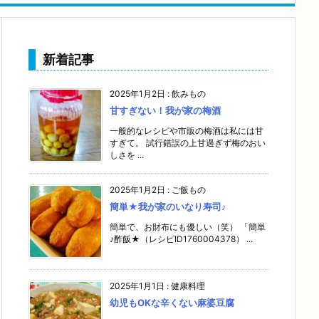
新着記事
2025年1月2日
:
飲みもの
甘すぎない！我が家の梅酒
一般的なレシピや市販の梅酒は私には甘
すぎて。 試行錯誤の上甘過ぎず梅のおい
しさを ...
2025年1月2日
:
ご飯もの
簡単★我が家のいなり寿司♪
簡単で、お財布にも優しい（笑） 「簡単
♪酢飯★（レシピID1760004378） ...
2025年1月1日
:
健康料理
幼児もOKな辛くない麻婆豆腐