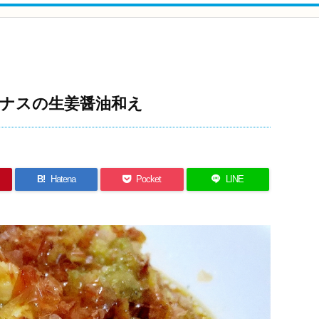
きナスの生姜醤油和え
B!
Hatena
Pocket
LINE