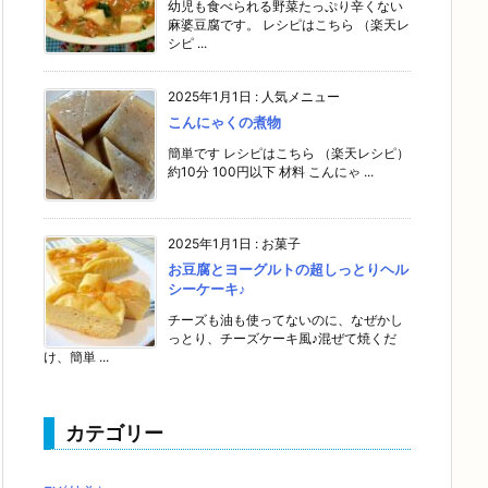
幼児も食べられる野菜たっぷり辛くない
麻婆豆腐です。 レシピはこちら （楽天レ
シピ ...
2025年1月1日
:
人気メニュー
こんにゃくの煮物
簡単です レシピはこちら （楽天レシピ）
約10分 100円以下 材料 こんにゃ ...
2025年1月1日
:
お菓子
お豆腐とヨーグルトの超しっとりヘル
シーケーキ♪
チーズも油も使ってないのに、なぜかし
っとり、チーズケーキ風♪混ぜて焼くだ
け、簡単 ...
カテゴリー