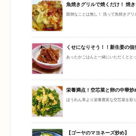
魚焼きグリルで焼くだけ！ 焼
面倒なことは無し！ 洗って魚焼きグリル
くせになりそう！！新生姜の佃
あったかごはんと一緒にいただくととって
栄養満点！空芯菜と卵の中華炒
ほうれん草より栄養豊富な空芯菜を彩りの
【ゴーヤのマヨネーズ炒め】