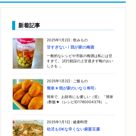
新着記事
2025年1月2日
:
飲みもの
甘すぎない！我が家の梅酒
一般的なレシピや市販の梅酒は私には甘
すぎて。 試行錯誤の上甘過ぎず梅のおい
しさを ...
2025年1月2日
:
ご飯もの
簡単★我が家のいなり寿司♪
簡単で、お財布にも優しい（笑） 「簡単
♪酢飯★（レシピID1760004378） ...
2025年1月1日
:
健康料理
幼児もOKな辛くない麻婆豆腐