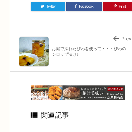
Twitter
Facebook
Pin it

Prev
お庭で採れたびわを使って・・・びわの
シロップ漬け♪

関連記事