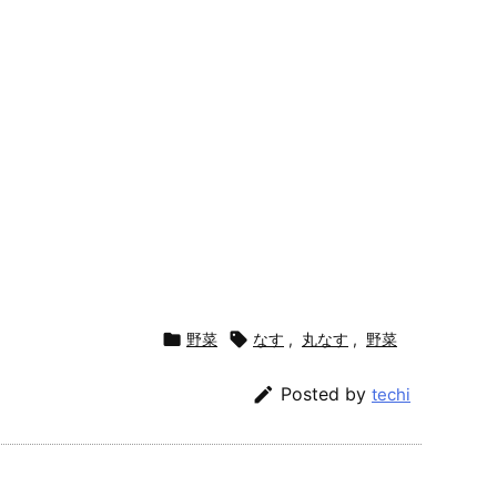

野菜

なす
,
丸なす
,
野菜

Posted by
techi