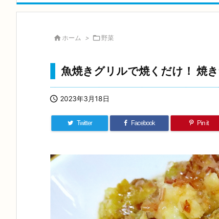

ホーム
>

野菜
魚焼きグリルで焼くだけ！ 焼

2023年3月18日
Twitter
Facebook
Pin it