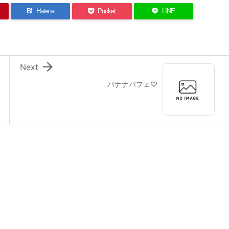
B!
Hatena
Pocket
LINE

Next
バナナパフェ♡