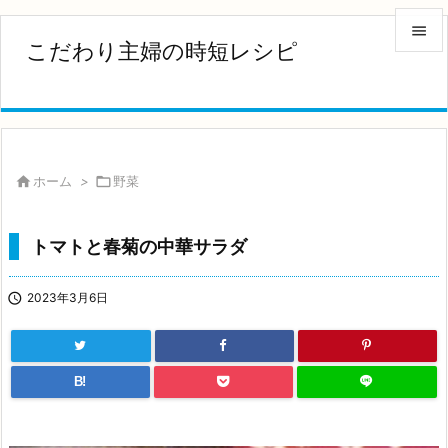

こだわり主婦の時短レシピ

メニュ

サイド


ホーム
>

野菜
前へ

トマトと春菊の中華サラダ
次へ


2023年3月6日
検索
B!