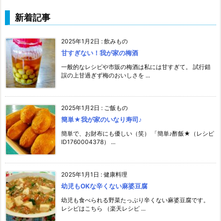
新着記事
2025年1月2日
:
飲みもの
甘すぎない！我が家の梅酒
一般的なレシピや市販の梅酒は私には甘すぎて。 試行錯
誤の上甘過ぎず梅のおいしさを ...
2025年1月2日
:
ご飯もの
簡単★我が家のいなり寿司♪
簡単で、お財布にも優しい（笑） 「簡単♪酢飯★（レシピ
ID1760004378） ...
2025年1月1日
:
健康料理
幼児もOKな辛くない麻婆豆腐
幼児も食べられる野菜たっぷり辛くない麻婆豆腐です。
レシピはこちら （楽天レシピ ...