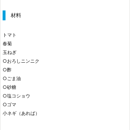
材料
トマト
春菊
玉ねぎ
○おろしニンニク
○酢
○ごま油
○砂糖
○塩コショウ
○ゴマ
小ネギ（あれば）