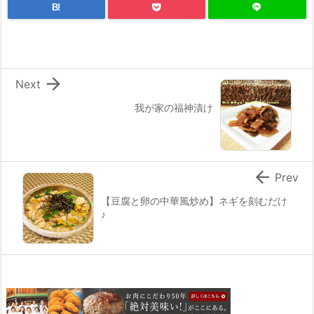
B!

Next
我が家の福神漬け

Prev
【豆腐と卵の中華風炒め】ネギを刻むだけ
♪