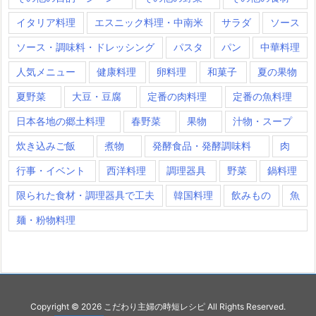
イタリア料理
エスニック料理・中南米
サラダ
ソース
ソース・調味料・ドレッシング
パスタ
パン
中華料理
人気メニュー
健康料理
卵料理
和菓子
夏の果物
夏野菜
大豆・豆腐
定番の肉料理
定番の魚料理
日本各地の郷土料理
春野菜
果物
汁物・スープ
炊き込みご飯
煮物
発酵食品・発酵調味料
肉
行事・イベント
西洋料理
調理器具
野菜
鍋料理
限られた食材・調理器具で工夫
韓国料理
飲みもの
魚
麺・粉物料理
Copyright ©
2026
こだわり主婦の時短レシピ
All Rights Reserved.