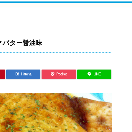
クバター醤油味
B!
Hatena
Pocket
LINE