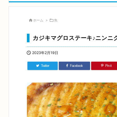

ホーム
>

魚
カジキマグロステーキ♪ニンニ

2023年2月19日
Twitter
Facebook
Pin it