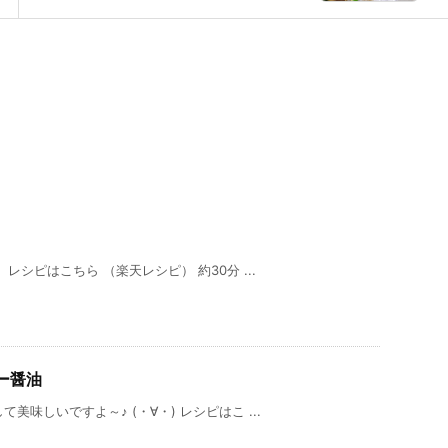
シピはこちら （楽天レシピ） 約30分 ...
ー醤油
味しいですよ～♪ (・∀・) レシピはこ ...