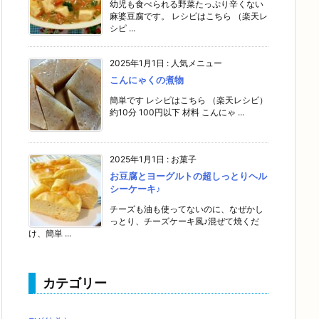
幼児も食べられる野菜たっぷり辛くない
麻婆豆腐です。 レシピはこちら （楽天レ
シピ ...
2025年1月1日
:
人気メニュー
こんにゃくの煮物
簡単です レシピはこちら （楽天レシピ）
約10分 100円以下 材料 こんにゃ ...
2025年1月1日
:
お菓子
お豆腐とヨーグルトの超しっとりヘル
シーケーキ♪
チーズも油も使ってないのに、なぜかし
っとり、チーズケーキ風♪混ぜて焼くだ
け、簡単 ...
カテゴリー