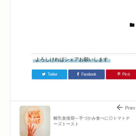

よろしければシェアお願いします
Twitter
Facebook
Pin it

Prev
離乳食後期～手づかみ食べに◎トマトチ
ーズトースト