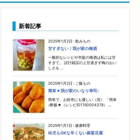
新着記事
2025年1月2日
:
飲みもの
甘すぎない！我が家の梅酒
一般的なレシピや市販の梅酒は私には甘
すぎて。 試行錯誤の上甘過ぎず梅のおい
しさを ...
2025年1月2日
:
ご飯もの
簡単★我が家のいなり寿司♪
簡単で、お財布にも優しい（笑） 「簡単
♪酢飯★（レシピID1760004378） ...
2025年1月1日
:
健康料理
幼児もOKな辛くない麻婆豆腐