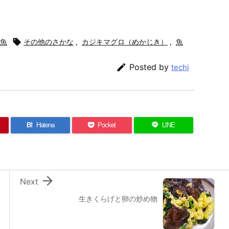
魚

その他のさかな
,
カジキマグロ（めかじき）
,
魚

Posted by
techi
B!
Hatena
Pocket
LINE

Next
生きくらげと卵の炒め物