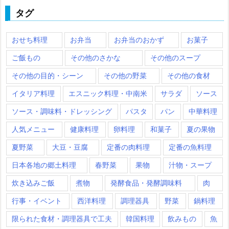
タグ
おせち料理
お弁当
お弁当のおかず
お菓子
ご飯もの
その他のさかな
その他のスープ
その他の目的・シーン
その他の野菜
その他の食材
イタリア料理
エスニック料理・中南米
サラダ
ソース
ソース・調味料・ドレッシング
パスタ
パン
中華料理
人気メニュー
健康料理
卵料理
和菓子
夏の果物
夏野菜
大豆・豆腐
定番の肉料理
定番の魚料理
日本各地の郷土料理
春野菜
果物
汁物・スープ
炊き込みご飯
煮物
発酵食品・発酵調味料
肉
行事・イベント
西洋料理
調理器具
野菜
鍋料理
限られた食材・調理器具で工夫
韓国料理
飲みもの
魚