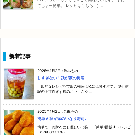
てちょー簡単。 レシピはこちら （ ...
新着記事
2025年1月2日
:
飲みもの
甘すぎない！我が家の梅酒
一般的なレシピや市販の梅酒は私には甘すぎて。 試行錯
誤の上甘過ぎず梅のおいしさを ...
2025年1月2日
:
ご飯もの
簡単★我が家のいなり寿司♪
簡単で、お財布にも優しい（笑） 「簡単♪酢飯★（レシピ
ID1760004378） ...