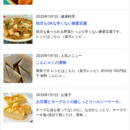
2025年1月1日
:
健康料理
幼児もOKな辛くない麻婆豆腐
幼児も食べられる野菜たっぷり辛くない麻婆豆腐です。
レシピはこちら （楽天レシピ ...
2025年1月1日
:
人気メニュー
こんにゃくの煮物
簡単です レシピはこちら （楽天レシピ） 約10分 100円以
下 材料 こんにゃ ...
2025年1月1日
:
お菓子
お豆腐とヨーグルトの超しっとりヘルシーケーキ♪
チーズも油も使ってないのに、なぜかしっとり、チーズケ
ーキ風♪混ぜて焼くだけ、簡単 ...