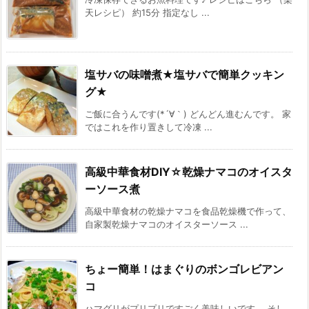
天レシピ） 約15分 指定なし ...
塩サバの味噌煮★塩サバで簡単クッキン
グ★
ご飯に合うんです(*´∀｀) どんどん進むんです。 家
ではこれを作り置きして冷凍 ...
高級中華食材DIY☆乾燥ナマコのオイスタ
ーソース煮
高級中華食材の乾燥ナマコを食品乾燥機で作って、
自家製乾燥ナマコのオイスターソース ...
ちょー簡単！はまぐりのボンゴレビアン
コ
ハマグリがプリプリですごく美味しいです。 そし