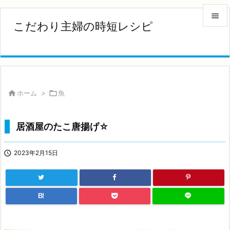

こだわり主婦の時短レシピ

メニュ

サイド


ホーム
>

魚
前へ

居酒屋のたこ唐揚げ☆
次へ


2023年2月15日
検索
B!