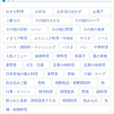
おせち料理
お弁当
お弁当のおかず
お菓子
ご飯もの
その他のさかな
その他のスープ
その他の目的・シーン
その他の野菜
その他の食材
イタリア料理
エスニック料理・中南米
サラダ
ソース
ソース・調味料・ドレッシング
パスタ
パン
中華料理
人気メニュー
健康料理
卵料理
和菓子
夏の果物
夏野菜
大豆・豆腐
定番の肉料理
定番の魚料理
日本各地の郷土料理
春野菜
果物
汁物・スープ
炊き込みご飯
煮物
発酵食品・発酵調味料
肉
行事・イベント
西洋料理
調理器具
野菜
鍋料理
限られた食材・調理器具で工夫
韓国料理
飲みもの
魚
麺・粉物料理