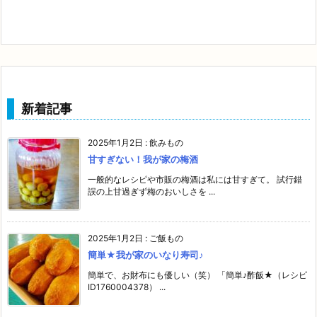
新着記事
2025年1月2日
:
飲みもの
甘すぎない！我が家の梅酒
一般的なレシピや市販の梅酒は私には甘すぎて。 試行錯
誤の上甘過ぎず梅のおいしさを ...
2025年1月2日
:
ご飯もの
簡単★我が家のいなり寿司♪
簡単で、お財布にも優しい（笑） 「簡単♪酢飯★（レシピ
ID1760004378） ...