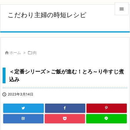

こだわり主婦の時短レシピ

メニュ

サイド


ホーム
>

肉
前へ

＜定番シリーズ＞ご飯が進む！とろ～り牛すじ煮
次へ
込み

検索

2023年3月14日
B!