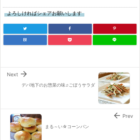
よろしければシェアお願いします
B!

Next
デパ地下のお惣菜の味♫ごぼうサラダ

Prev
まる～い☆コーンパン