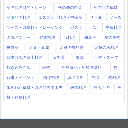
その他の目的・シーン
その他の野菜
その他の食材
イタリア料理
エスニック料理・中南米
サラダ
ソース
ソース・調味料・ドレッシング
パスタ
パン
中華料理
人気メニュー
健康料理
卵料理
和菓子
夏の果物
夏野菜
大豆・豆腐
定番の肉料理
定番の魚料理
日本各地の郷土料理
春野菜
果物
汁物・スープ
炊き込みご飯
煮物
発酵食品・発酵調味料
肉
行事・イベント
西洋料理
調理器具
野菜
鍋料理
限られた食材・調理器具で工夫
韓国料理
飲みもの
魚
麺・粉物料理