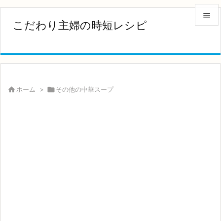

こだわり主婦の時短レシピ

メニュ

サイド


ホーム
>

その他の中華スープ
前へ

次へ

検索