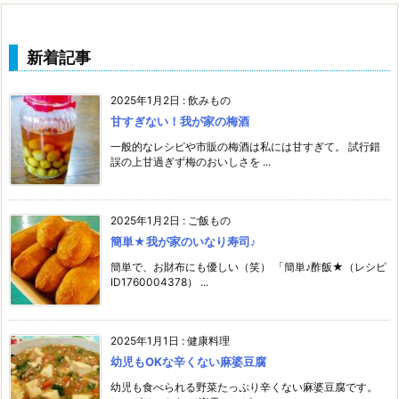
新着記事
2025年1月2日
:
飲みもの
甘すぎない！我が家の梅酒
一般的なレシピや市販の梅酒は私には甘すぎて。 試行錯
誤の上甘過ぎず梅のおいしさを ...
2025年1月2日
:
ご飯もの
簡単★我が家のいなり寿司♪
簡単で、お財布にも優しい（笑） 「簡単♪酢飯★（レシピ
ID1760004378） ...
2025年1月1日
:
健康料理
幼児もOKな辛くない麻婆豆腐
幼児も食べられる野菜たっぷり辛くない麻婆豆腐です。